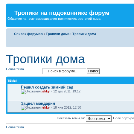
Тропики на подоконнике форум
Общение на тему выращивания тропических растений дома
Список форумов
‹
Тропики дома
‹
Тропики дома
Тропики дома
Новая тема
ТЕМЫ
Решил создать зимний сад
jekky
» 12 дек 2011, 19:12
Зацвел мандарин
jekky
» 18 янв 2012, 12:30
Показать темы за:
Поле сортир
Новая тема