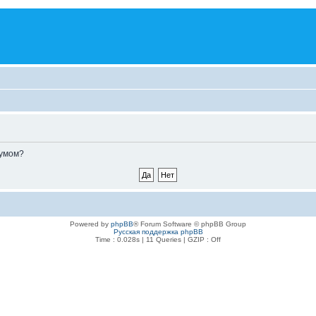
румом?
Powered by
phpBB
® Forum Software © phpBB Group
Русская поддержка phpBB
Time : 0.028s | 11 Queries | GZIP : Off