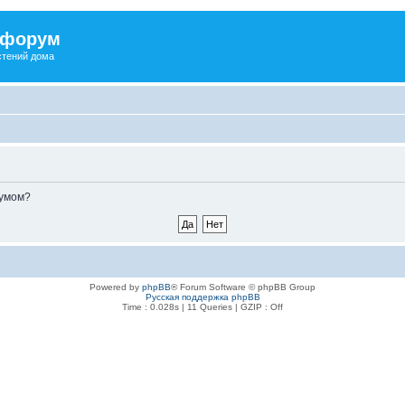
 форум
стений дома
румом?
Powered by
phpBB
® Forum Software © phpBB Group
Русская поддержка phpBB
Time : 0.028s | 11 Queries | GZIP : Off