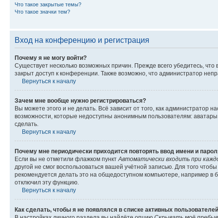
Что такое закрытые темы?
Что такое значки тем?
Вход на конференцию и регистрация
Почему я не могу войти?
Существует несколько возможных причин. Прежде всего убедитесь, что 
закрыт доступ к конференции. Также возможно, что администратор неп
Вернуться к началу
Зачем мне вообще нужно регистрироваться?
Вы можете этого и не делать. Всё зависит от того, как администратор
возможности, которые недоступны анонимным пользователям: аватары, ли
сделать.
Вернуться к началу
Почему мне периодически приходится повторять ввод имени и парол
Если вы не отметили флажком пункт
Автоматически входить при кажд
другой не смог воспользоваться вашей учётной записью. Для того чтоб
рекомендуется делать это на общедоступном компьютере, например в би
отключил эту функцию.
Вернуться к началу
Как сделать, чтобы я не появлялся в списке активных пользователе
В настройках личного раздела вы найдёте опцию
Скрывать моё пребыв