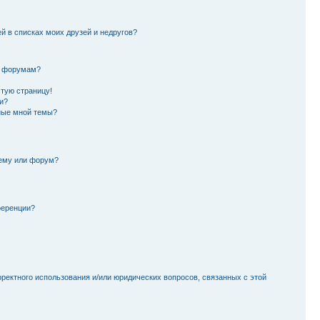
й в списках моих друзей и недругов?
и форумам?
стую страницу!
и?
ные мной темы?
тему или форум?
ференции?
рректного использования и/или юридических вопросов, связанных с этой