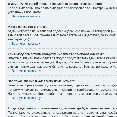
Я изменил часовой пояс, но время всё равно неправильное!
Если вы уверены, что правильно указали часовой пояс и настройку лет
устранения проблемы.
Вернуться к началу
Моего языка нет в списке!
Администратор не установил поддержку вашего языка на конференции, 
языковой пакет. Если такого языкового пакета не существует, то вы с
конференции).
Вернуться к началу
Как я могу поместить изображение вместе со своим именем?
Вместе с именем пользователя могут присутствовать два изображения. О
на ваш статус на конференции. Другое, обычно более крупное, изображе
зависит, какие аватары могут быть использованы. Если вы не можете 
Вернуться к началу
Что такое звание и как я могу изменить его?
Звания, отображаемые под вашим именем, отражают количество созда
напрямую изменять наименования званий на конференции, так как они 
На большинстве конференций это запрещено, и модератор или админис
Вернуться к началу
Когда я щёлкаю по ссылке «email», от меня требуют войти на конфе
Только зарегистрированные пользователи могут отправлять email-сооб
того, чтобы предотвратить злоупотребления почтовой системой анони