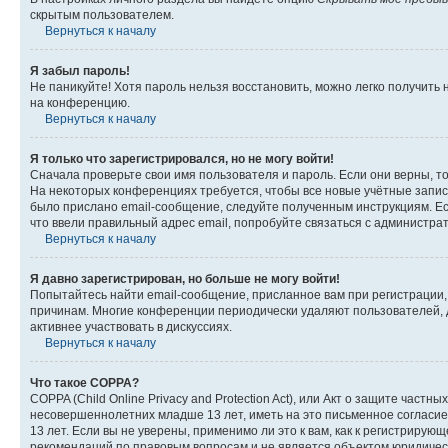
скрытым пользователем.
Вернуться к началу
Я забыл пароль!
Не паникуйте! Хотя пароль нельзя восстановить, можно легко получить
на конференцию.
Вернуться к началу
Я только что зарегистрировался, но не могу войти!
Сначала проверьте свои имя пользователя и пароль. Если они верны, т
На некоторых конференциях требуется, чтобы все новые учётные запис
было прислано email-сообщение, следуйте полученным инструкциям. Есл
что ввели правильный адрес email, попробуйте связаться с администра
Вернуться к началу
Я давно зарегистрирован, но больше не могу войти!
Попытайтесь найти email-сообщение, присланное вам при регистрации, 
причинам. Многие конференции периодически удаляют пользователей, 
активнее участвовать в дискуссиях.
Вернуться к началу
Что такое COPPA?
COPPA (Child Online Privacy and Protection Act), или Акт о защите час
несовершеннолетних младше 13 лет, иметь на это письменное согласи
13 лет. Если вы не уверены, применимо ли это к вам, как к регистриру
рекомендаций по правовым вопросам и не является объектом юридичес