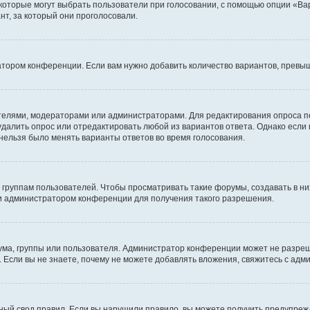
 которые могут выбрать пользователи при голосовании, с помощью опции «Вар
т, за который они проголосовали.
атором конференции. Если вам нужно добавить количество вариантов, превы
дателями, модераторами или администраторами. Для редактирования опроса п
 удалить опрос или отредактировать любой из вариантов ответа. Однако если
 нельзя было менять варианты ответов во время голосования.
руппам пользователей. Чтобы просматривать такие форумы, создавать в них
и администратором конференции для получения такого разрешения.
ма, группы или пользователя. Администратор конференции может не разре
 Если вы не знаете, почему не можете добавлять вложения, свяжитесь с ад
ый свод правил. Если вы нарушили правило, вы можете получить предупреж