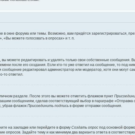
е в окне форума или темы. Возможно, вам придётся зарегистрироваться, пр
 «Вы можете голосовать в опросах» и т. п.
вы можете редактировать и удалять только свои собственные сообщения. В
емени после его создания. Если кто-то уже ответил на сообщение, то под ни
сли сообщение редактировал администратор или модератор, хотя они могут са
о-то ответил.
 личном разделе. После этого вы можете отметить флажком пункт
Присоедини
 вашим сообщениям, сделав соответствующий выбор в параграфе «Отправка 
х, убрав флажок
Присоединить подпись
в форме отправки сообщения.
ите на закладке или перейдите в форму
Создать опрос
под основной формой
ние опросов. Задайте тему и как минимум два варианта ответа в соответству