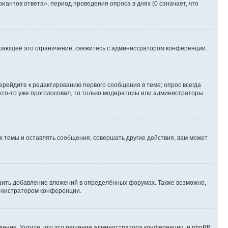
иантов ответа», период проведения опроса в днях (0 означает, что
шающее это ограничение, свяжитесь с администратором конференции.
ерейдите к редактированию первого сообщения в теме; опрос всегда
 кто-то уже проголосовал, то только модераторы или администраторы
 темы и оставлять сообщения, совершать другие действия, вам может
шить добавление вложений в определённых форумах. Также возможно,
министратором конференции.
дение. Учтите, что это решение администратора конференции, и phpBB