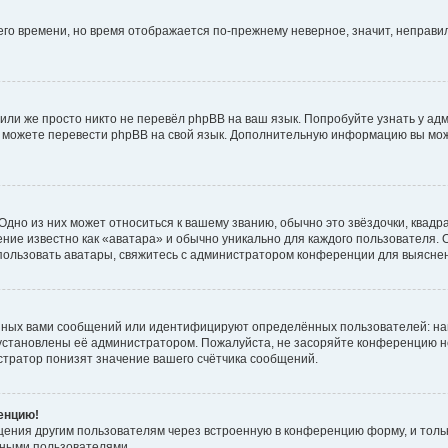
него времени, но время отображается по-прежнему неверное, значит, неправ
или же просто никто не перевёл phpBB на ваш язык. Попробуйте узнать у ад
ами можете перевести phpBB на свой язык. Дополнительную информацию вы мо
дно из них может относиться к вашему званию, обычно это звёздочки, квадр
ние известно как «аватара» и обычно уникально для каждого пользователя. О
использовать аватары, свяжитесь с администратором конференции для выясне
нных вами сообщений или идентифицируют определённых пользователей: на
установлены её администратором. Пожалуйста, не засоряйте конференцию н
тратор понизят значение вашего счётчика сообщений.
ренцию!
щения другим пользователям через встроенную в конференцию форму, и толь
мными пользователями.