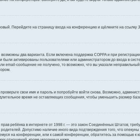
 новый. Перейдите на страницу входа на конференцию и щёлкните на ссылку
З
о возможны два варианта. Если включена поддержка COPPA и при регистрации 
и были активированы пользователями или администратором до входа в систе
и email-сообщение не получено, то возможно, что вы указали неправильный 
тором.
проверьте свои имя и пароль и попробуйте войти снова. Возможно, админист
длительное время не оставляющих сообщения, чтобы уменьшить размер базы
тных прав ребёнка в интернете от 1998 г. — это закон Соединённых Штатов, т
е родителей. Допустимо наличие иного вида подтверждения того, что опек
ющемуся на конференции, или к самой конференции, обратитесь за помощью к 
ких отношений, кроме указанных ниже.