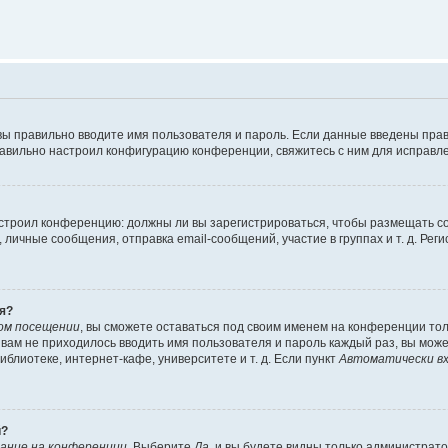
вы правильно вводите имя пользователя и пароль. Если данные введены прав
равильно настроил конфигурацию конференции, свяжитесь с ним для исправле
 настроил конференцию: должны ли вы зарегистрироваться, чтобы размещать 
чные сообщения, отправка email-сообщений, участие в группах и т. д. Регис
я?
ом посещении
, вы сможете оставаться под своим именем на конференции тол
ы вам не приходилось вводить имя пользователя и пароль каждый раз, вы мож
блиотеке, интернет-кафе, университете и т. д. Если пункт
Автоматически вх
й?
ание на конференции
. Выберите
Да
, и вы будете видны только администрат