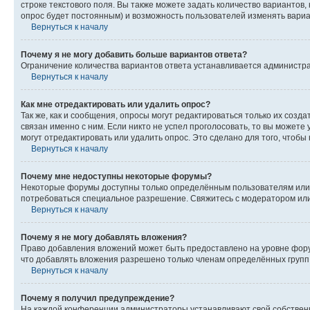
строке текстового поля. Вы также можете задать количество вариантов,
опрос будет постоянным) и возможность пользователей изменять вариан
Вернуться к началу
Почему я не могу добавить больше вариантов ответа?
Ограничение количества вариантов ответа устанавливается администр
Вернуться к началу
Как мне отредактировать или удалить опрос?
Так же, как и сообщения, опросы могут редактироваться только их соз
связан именно с ним. Если никто не успел проголосовать, то вы можете
могут отредактировать или удалить опрос. Это сделано для того, чтобы
Вернуться к началу
Почему мне недоступны некоторые форумы?
Некоторые форумы доступны только определённым пользователям или г
потребоваться специальное разрешение. Свяжитесь с модератором ил
Вернуться к началу
Почему я не могу добавлять вложения?
Право добавления вложений может быть предоставлено на уровне фору
что добавлять вложения разрешено только членам определённых групп.
Вернуться к началу
Почему я получил предупреждение?
На каждой конференции администраторы устанавливают свой собственн